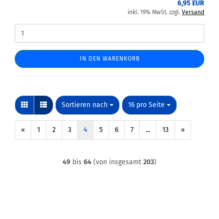
6,95 EUR
inkl. 19% MwSt. zzgl.
Versand
IN DEN WARENKORB
Sortieren nach
pro Seite
Sortieren nach
16 pro Seite
«
1
2
3
4
5
6
7
...
13
»
49
bis
64
(von insgesamt
203
)