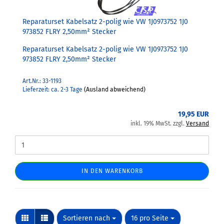
Reparaturset Kabelsatz 2-polig wie VW 1J0973752 1J0
973852 FLRY 2,50mm² Stecker
Reparaturset Kabelsatz 2-polig wie VW 1J0973752 1J0
973852 FLRY 2,50mm² Stecker
Art.Nr.: 33-1193
Lieferzeit: ca. 2-3 Tage
(Ausland abweichend)
19,95 EUR
inkl. 19% MwSt. zzgl.
Versand
IN DEN WARENKORB
Sortieren nach
pro Seite
Sortieren nach
16 pro Seite