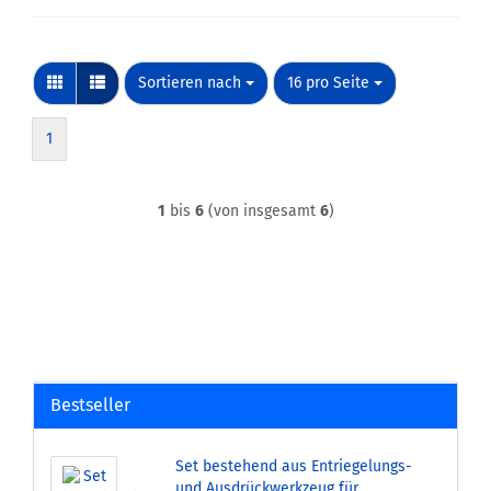
Sortieren nach
pro Seite
Sortieren nach
16 pro Seite
1
1
bis
6
(von insgesamt
6
)
Bestseller
Set bestehend aus Entriegelungs-
und Ausdrückwerkzeug für