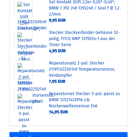
Set Kontakt Stift 2,5er 0,20²-0,40²,
BMW 1 392 249 1392249 / Seal f Ø 1,2-
2,1mm
9,95 EUR
Stecker Steckverbinder Gehäuse 52-
polig, TYCO AMP 1379324-1 aus der
Timer Serie
4,95 EUR
Reparatursatz 2-pol. Stecker
211PC022S0149 Temperatursensor,
Verdampfer
7,95 EUR
Reparaturset Stecker 3-pol. passt zu
BMW 12521433916 z.B.
Nockenwellensensor E46
14,95 EUR