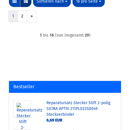
Sortieren nach
pro Seite
Sortieren nach
16 pro Seite
1
2
»
1
bis
16
(von insgesamt
29
)
Bestseller
Reparatursatz Stecker Stift 2-polig
SICMA APTIV 211PL022S0049
Steckverbinder
6,69 EUR