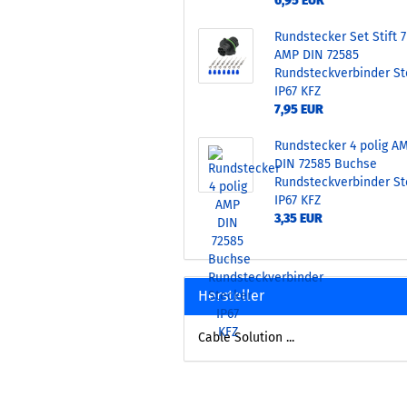
6,95 EUR
Rundstecker Set Stift 7
AMP DIN 72585
Rundsteckverbinder St
IP67 KFZ
7,95 EUR
Rundstecker 4 polig A
DIN 72585 Buchse
Rundsteckverbinder St
IP67 KFZ
3,35 EUR
Hersteller
Cable Solution ...