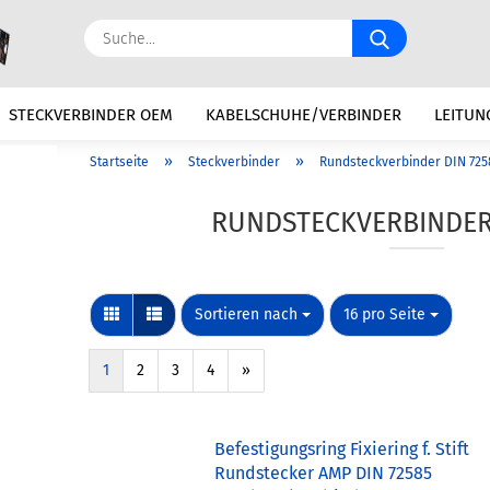
Suche...
STECKVERBINDER OEM
KABELSCHUHE/VERBINDER
LEITUN
»
»
Startseite
Steckverbinder
Rundsteckverbinder DIN 725
N
BATTERIE / ZUBEHÖR
ELEKTRIK
KFZ REPARATURSÄTZE
RUNDSTECKVERBINDER 
Sortieren nach
pro Seite
Sortieren nach
16 pro Seite
1
2
3
4
»
Befestigungsring Fixiering f. Stift
Rundstecker AMP DIN 72585