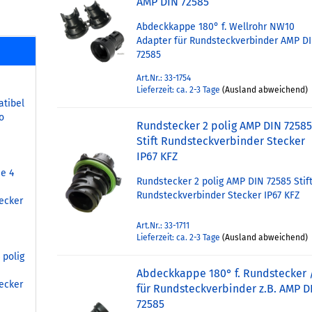
AMP DIN 72585
Abdeckkappe 180° f. Wellrohr NW10
Adapter für Rundsteckverbinder AMP D
72585
Art.Nr.: 33-1754
Lieferzeit: ca. 2-3 Tage
(Ausland abweichend)
tibel
o
Rundstecker 2 polig AMP DIN 7258
Stift Rundsteckverbinder Stecker
IP67 KFZ
e 4
Rundstecker 2 polig AMP DIN 72585 Stif
Rundsteckverbinder Stecker IP67 KFZ
ecker
Art.Nr.: 33-1711
Lieferzeit: ca. 2-3 Tage
(Ausland abweichend)
 polig
Abdeckkappe 180° f. Rundstecker 
ecker
für Rundsteckverbinder z.B. AMP D
72585