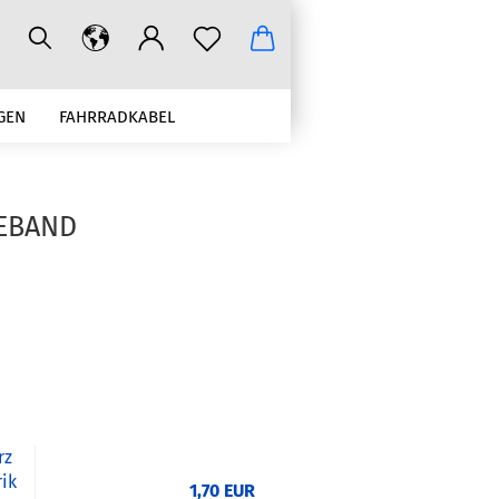
GEN
FAHRRADKABEL
CRIMPWERKZEUGE ZUBEHÖR
BEBAND
rz
rik
1,70 EUR