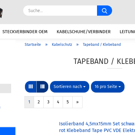
Suche...
STECKVERBINDER OEM
KABELSCHUHE/VERBINDER
LEITUN
»
»
Startseite
Kabelschutz
Tapeband / Klebeband
N
BATTERIE / ZUBEHÖR
ELEKTRIK
KFZ REPARATURSÄTZE
TAPEBAND / KLE
Sortieren nach
pro Seite
Sortieren nach
16 pro Seite
1
2
3
4
5
»
n
Isolierband 4,5mx15mm Set schwa
rot Klebeband Tape PVC VDE Elekt