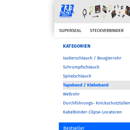
SUPERSEAL
STECKVERBINDER
KABELSCHUTZ
KABELKONFEKTIO
KATEGORIEN
Isolierschlauch / Bougierrohr
ZUBEHÖR
ERSATZTEILBEDARFE
Schrumpfschlauch
Spiralschlauch
Tapeband / Klebeband
Wellrohr
Durchführungs- Knickschutztülle
Kabelbinder-Clipse-Locatoren
Bestseller