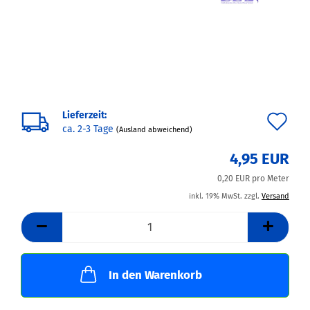
Lieferzeit:
Au
ca. 2-3 Tage
(Ausland abweichend)
de
4,95 EUR
Me
0,20 EUR pro Meter
inkl. 19% MwSt. zzgl.
Versand
In den Warenkorb