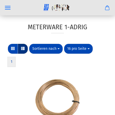
METERWARE 1-ADRIG
Sortieren nach
pro Seite
Sortieren nach
16 pro Seite
1