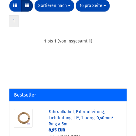
Sortieren nach
pro Seite
Sortieren nach
16 pro Seite
1
1
bis
1
(von insgesamt
1
)
Bestseller
Fahrradkabel, Fahrradleitung,
Lichtleitung, LIY, 1-adrig, 0,40mm²,
Ring a 5m
8,95 EUR