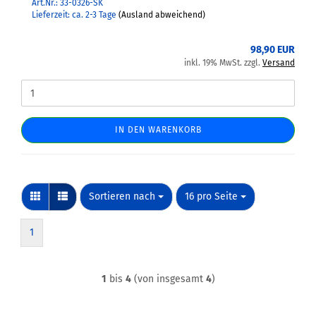
Art.Nr.: 33-0326-SK
Lieferzeit: ca. 2-3 Tage
(Ausland abweichend)
98,90 EUR
inkl. 19% MwSt. zzgl.
Versand
IN DEN WARENKORB
Sortieren nach
pro Seite
Sortieren nach
16 pro Seite
1
1
bis
4
(von insgesamt
4
)