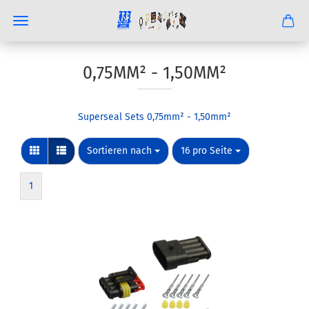
0,75MM² - 1,50MM²
Superseal Sets 0,75mm² - 1,50mm²
Sortieren nach
pro Seite
Sortieren nach
16 pro Seite
1