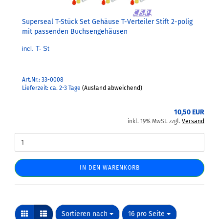
Superseal T-Stück Set Gehäuse T-Verteiler Stift 2-polig
mit passenden Buchsengehäusen
incl. T- St
Art.Nr.: 33-0008
Lieferzeit: ca. 2-3 Tage
(Ausland abweichend)
10,50 EUR
inkl. 19% MwSt. zzgl.
Versand
IN DEN WARENKORB
Sortieren nach
pro Seite
Sortieren nach
16 pro Seite