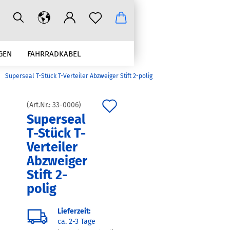
GEN
FAHRRADKABEL
»
Superseal T-Stück T-Verteiler Abzweiger Stift 2-polig
CRIMPWERKZEUGE ZUBEHÖR
Auf
(Art.Nr.:
33-0006
)
Superseal
den
T-Stück T-
Merkzettel
Verteiler
Abzweiger
Stift 2-
polig
Lieferzeit:
ca. 2-3 Tage