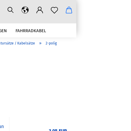
GEN
FAHRRADKABEL
»
tursätze / Kabelsätze
2-polig
CRIMPWERKZEUGE ZUBEHÖR
un
3,95 EUR