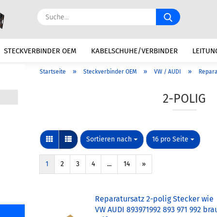
Suche...
STECKVERBINDER OEM
KABELSCHUHE/VERBINDER
LEITUN
»
»
»
Startseite
Steckverbinder OEM
VW / AUDI
Repara
N
BATTERIE / ZUBEHÖR
ELEKTRIK
KFZ REPARATURSÄTZE
2-POLIG
Sortieren nach
pro Seite
Sortieren nach
16 pro Seite
1
2
3
4
...
14
»
Reparatursatz 2-polig Stecker wie
VW AUDI 893971992 893 971 992 bra