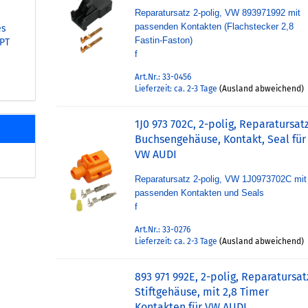
Reparatursatz 2-polig, VW 893971992 mit
passenden Kontakten (Flachstecker 2,8
es
Fastin-Faston)
PT
f
Art.Nr.: 33-0456
Lieferzeit: ca. 2-3 Tage
(Ausland abweichend)
1J0 973 702C, 2-polig, Reparatursatz
Buchsengehäuse, Kontakt, Seal für
VW AUDI
Reparatursatz 2-polig, VW 1J0973702C mit
passenden Kontakten und Seals
f
Art.Nr.: 33-0276
Lieferzeit: ca. 2-3 Tage
(Ausland abweichend)
893 971 992E, 2-polig, Reparatursat
Stiftgehäuse, mit 2,8 Timer
Kontakten für VW AUDI