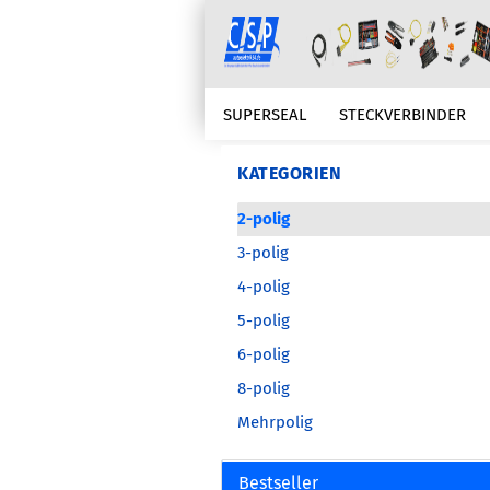
SUPERSEAL
STECKVERBINDER
KABELSCHUTZ
KABELKONFEKTIO
KATEGORIEN
2-polig
ZUBEHÖR
ERSATZTEILBEDARFE
3-polig
4-polig
5-polig
6-polig
8-polig
Mehrpolig
Bestseller