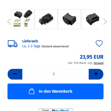
Lieferzeit:
Au
ca. 2-3 Tage
(Ausland abweichend)
de
23,95 EUR
Me
inkl. 19% MwSt. zzgl.
Versand
In den Warenkorb