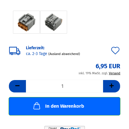
Lieferzeit:
Au
ca. 2-3 Tage
(Ausland abweichend)
de
6,95 EUR
Me
inkl. 19% MwSt. zzgl.
Versand
In den Warenkorb