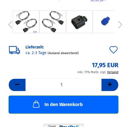
Lieferzeit:
Au
ca. 2-3 Tage
(Ausland abweichend)
de
17,95 EUR
Me
inkl. 19% MwSt. zzgl.
Versand
In den Warenkorb