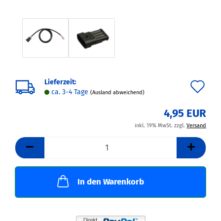
Lieferzeit:
Au
ca. 3-4 Tage
(Ausland abweichend)
de
4,95 EUR
Me
inkl. 19% MwSt. zzgl.
Versand
In den Warenkorb